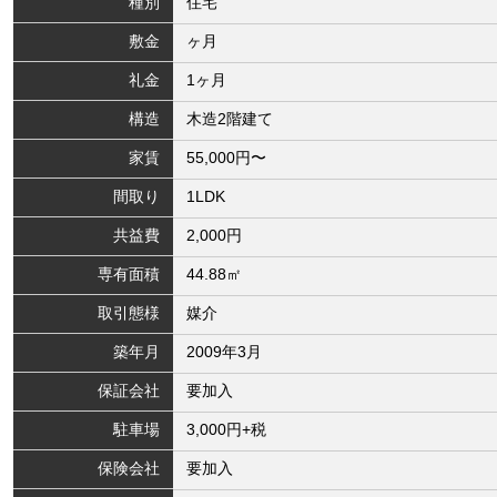
種別
住宅
敷金
ヶ月
礼金
1ヶ月
構造
木造2階建て
家賃
55,000円〜
間取り
1LDK
共益費
2,000円
専有面積
44.88㎡
取引態様
媒介
築年月
2009年3月
保証会社
要加入
駐車場
3,000円+税
保険会社
要加入