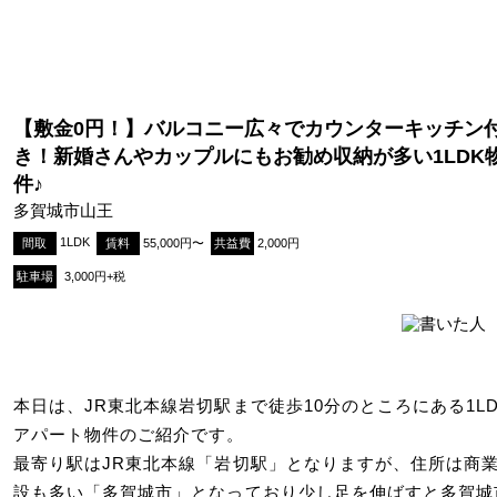
【敷金0円！】バルコニー広々でカウンターキッチン
き！新婚さんやカップルにもお勧め収納が多い1LDK
件♪
多賀城市山王
1LDK
間取
賃料
55,000円〜
共益費
2,000円
駐車場
3,000円+税
本日は、JR東北本線岩切駅まで徒歩10分のところにある1LD
アパート物件のご紹介です。
最寄り駅はJR東北本線「岩切駅」となりますが、住所は商
設も多い「多賀城市」となっており少し足を伸ばすと多賀城