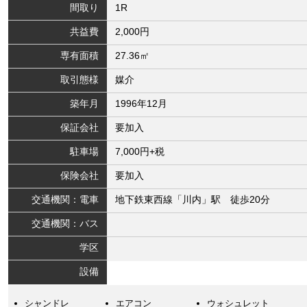
間取り
1R
共益費
2,000円
専有面積
27.36㎡
取引態様
媒介
築年月
1996年12月
保証会社
要加入
駐車場
7,000円+税
保険会社
要加入
交通機関：電車
地下鉄東西線「川内」駅 徒歩20分
交通機関：バス
学区
設備
シャンドレ
エアコン
ウォシュレット