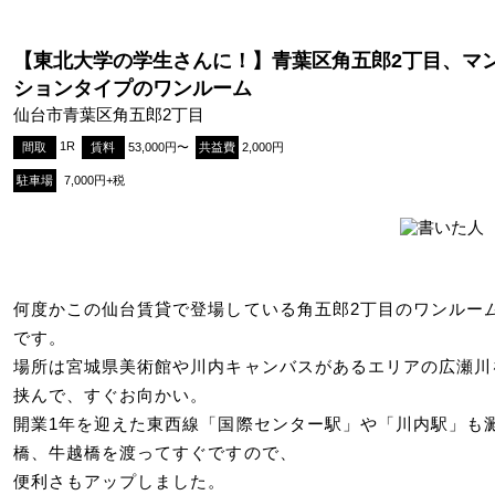
【東北大学の学生さんに！】青葉区角五郎2丁目、マ
ションタイプのワンルーム
仙台市青葉区角五郎2丁目
1R
間取
賃料
53,000円〜
共益費
2,000円
駐車場
7,000円+税
何度かこの仙台賃貸で登場している角五郎2丁目のワンルー
です。
場所は宮城県美術館や川内キャンバスがあるエリアの広瀬川
挟んで、すぐお向かい。
開業1年を迎えた東西線「国際センター駅」や「川内駅」も
橋、牛越橋を渡ってすぐですので、
便利さもアップしました。