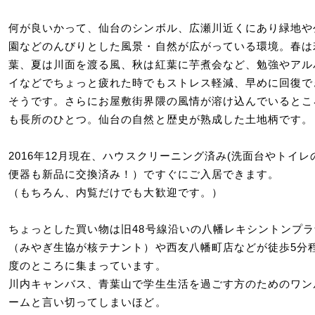
何が良いかって、仙台のシンボル、広瀬川近くにあり緑地や
園などのんびりとした風景・自然が広がっている環境。春は
葉、夏は川面を渡る風、秋は紅葉に芋煮会など、勉強やアル
イなどでちょっと疲れた時でもストレス軽減、早めに回復で
そうです。さらにお屋敷街界隈の風情が溶け込んでいるとこ
も長所のひとつ。仙台の自然と歴史が熟成した土地柄です。
2016年12月現在、ハウスクリーニング済み(洗面台やトイレ
便器も新品に交換済み！）ですぐにご入居できます。
（もちろん、内覧だけでも大歓迎です。）
ちょっとした買い物は旧48号線沿いの八幡レキシントンプラ
（みやぎ生協が核テナント）や西友八幡町店などが徒歩5分
度のところに集まっています。
川内キャンバス、青葉山で学生生活を過ごす方のためのワン
ームと言い切ってしまいほど。