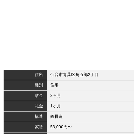
住所
仙台市青葉区角五郎2丁目
種別
住宅
敷金
2ヶ月
礼金
1ヶ月
構造
鉄骨造
家賃
53,000円〜