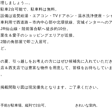
整理しましょう…。
＊駐車2台可能で、駐車料は無料。
＊設備は追焚給湯・エアコン・TVドアホン・温水洗浄便座・シ
＊車利用で西道路～市内中心部や北環状線、宮城インターへの
＊JR仙山線・陸前落合駅へ徒歩約10分。
＊栗生＆愛子のショッピングエリアが近接。
＊2階の角部屋で即ご入居可。
など。
この夏、引っ越しをお考えの方にはぜひ候補先に入れていただ
本店＆西支店では豊富な物件を用意して、皆様をお待ちしてい
い。
※掲載間取り図は現況優先となります。ご了承ください。
手前が駐車場。縦列で2台可。
きれいな室内。