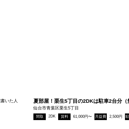
夏部屋！栗生5丁目の2DKは駐車2台分
仙台市青葉区栗生5丁目
2DK
間取
賃料
61,000円〜
共益費
2,500円