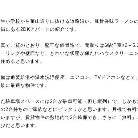
栗生小学校から蕃山通りに抜ける道路沿い、豚骨香味ラーメン
宅街にある2DKアパートの紹介です。
写真でご覧のとおり、堅牢な鉄骨造で、間取りは6帖洋室☓2＋5.
ローリングや壁面など、きれいな状態が保たれハウスクリーニ
も住めると思います。
設備は追焚給湯や温水洗浄便座、エアコン、TVドアホンなどで
家族に最適な物件です。
また駐車場スペースには2台が駐車可能（但し縦列）で、しかも
車の2台持ちのご家族などにピッタリかと思います。月極で有料
思いますが、賃貸物件の敷地内で2台確保でき、さらに「無料」
希少だと思います。