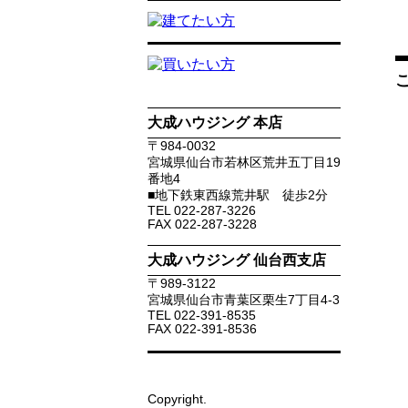
大成ハウジング 本店
〒
984-0032
宮城県
仙台市若林区
荒井五丁目19
番地4
■地下鉄東西線荒井駅 徒歩2分
TEL
022-287-3226
FAX
022-287-3228
大成ハウジング 仙台西支店
〒
989-3122
宮城県
仙台市青葉区
栗生7丁目4-3
TEL
022-391-8535
FAX
022-391-8536
Copyright.