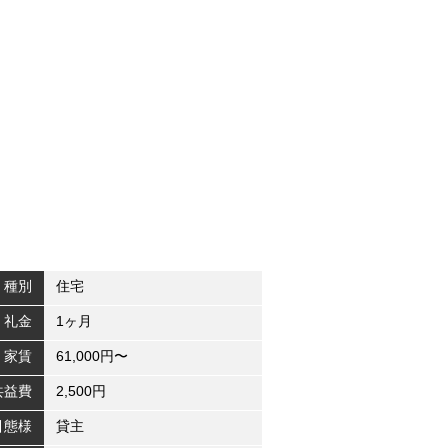
種別
住宅
礼金
1ヶ月
家賃
61,000円〜
共益費
2,500円
引態様
貸主