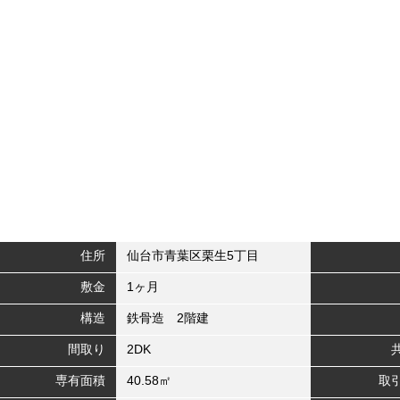
住所
仙台市青葉区栗生5丁目
敷金
1ヶ月
構造
鉄骨造 2階建
間取り
2DK
専有面積
40.58㎡
取