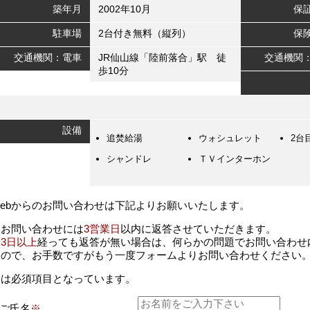
築年月
2002年10月
保
駐車場
2台付き無料（縦列）
保
交通機関：電車
JR仙山線「陸前落合」駅 徒
交通機関
歩10分
設備
追焚給湯
ウォシュレット
2台
シャンドレ
ＴＶインターホン
Webからのお問い合わせは下記よりお願いいたします。
※お問い合わせには
3営業日
以内に返答させていただきます。
3日以上
経っても返答が無い場合は、何らかの問題でお問い合わせ
ので、お手数ですがもう一度フォームよりお問い合わせください
※
は必須項目となっています。
ご氏名
※