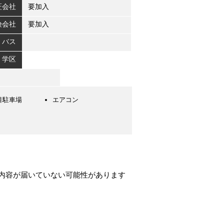
証会社
要加入
険会社
要加入
：バス
学区
目駐車場
エアコン
内容が届いていない可能性があります
。