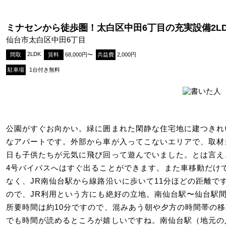
ミナセンから徒歩圏！太白区中田6丁目の充実設備2L
仙台市太白区中田6丁目
2LDK
間取
賃料
68,000円〜
共益費
2,000円
駐車場
1台付き無料
公園がすぐお向かい。緑に囲まれた閑静な住宅地に建つきれ
なアパートです。外部から車が入ってこないエリアで、取材
日も子供たちが元気に飛び回って遊んでいました。とは言え
4号バイパスへはすぐ出ることができます。また車移動だけ
なく、JR南仙台駅から線路沿いに歩いて11分ほどの距離で
ので、JR利用という方にも絶好の立地。南仙台駅〜仙台駅
所要時間は約10分ですので、混みあう朝や夕方の時間帯の移
でも時間が読めるところが嬉しいですね。南仙台駅（地元の