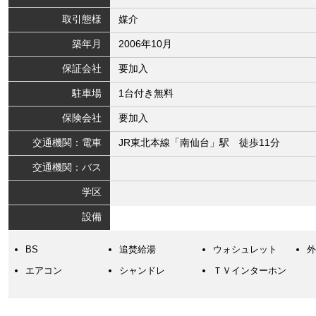
取引態様
媒介
築年月
2006年10月
保証会社
要加入
駐車場
1台付き無料
保険会社
要加入
交通機関：電車
JR東北本線「南仙台」駅 徒歩11分
交通機関：バス
学区
設備
BS
追焚給湯
ウォシュレット
外
エアコン
シャンドレ
ＴＶインターホン