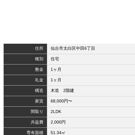
住所
仙台市太白区中田6丁目
種別
住宅
敷金
1ヶ月
礼金
1ヶ月
構造
木造 2階建
家賃
68,000円〜
間取り
2LDK
共益費
2,000円
専有面積
51.34㎡