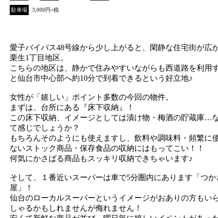
駐車場
3,000円+税
愛子バイパス48号線から少し上がると、閑静な住宅街が広
栗生1丁目地区。
こちらの地区は、静かで住みやすいながらも西道路を利用
と仙台市中心部へ約10分で到着できるという好立地♪
女性が「嬉しい」ポイント多数の今回の物件。
まずは、台所にある『床下収納』！
この床下収納、イメージとしては漬け物・梅酒の貯蔵庫…
て感じでしょうか？
もちろんそのようにも使えますし、飲料や調味料・頻繁に
ないストック商品・保存食品の収納にはもってこい！！
何気にかさばる商品もスッキリ収納できちゃいます♪
そして、１番近いスーパーは車で5分圏内にあります「つか
屋」！
仙台のローカルスーパーというイメージがおありの方もい
しゃるかもしれませんが侮れません！