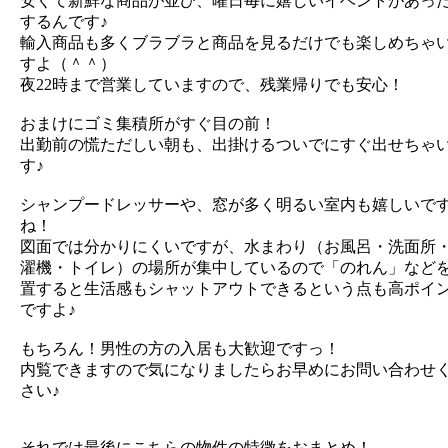
安くて新鮮な商品が並び、曜日毎に嬉しいイベントがあっ
するんです♪
輸入商品も多くブラブラと商品を見るだけでも楽しめちゃ
すよ（＾＾）
夜22時まで営業していますので、残業帰りでも安心！
おまけにゴミ集積所がすぐ目の前！
出勤前の慌ただしい朝も、出掛けるついでにすぐ出せちゃ
す♪
シャンプードレッサーや、窓が多く明るい室内も嬉しいで
ね！
図面では分かりにくいですが、水まわり（お風呂・洗面所
濯機・トイレ）の場所が集中しているので「のれん」など
置すると生活感もシャットアウトできるという点も高ポイ
ですよ♪
もちろん！男性の方の入居も大歓迎ですっ！
内覧できますので気になりましたらお早めにお問い合わせ
さい♪
それでは最後にこちらの物件の特徴をおまとめ！