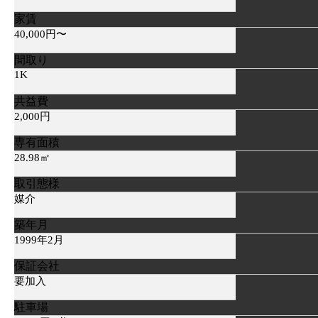
家賃
40,000円〜
間取り
1K
共益費
2,000円
専有面積
28.98㎡
取引態様
媒介
築年月
1999年2月
保証会社
要加入
駐車場