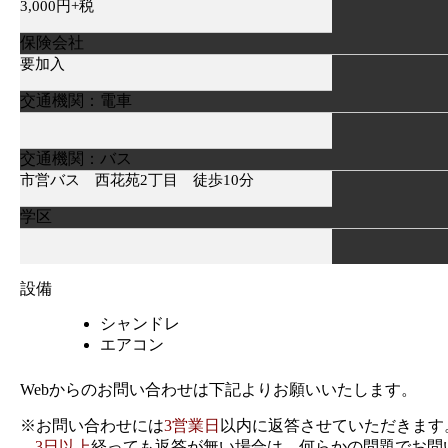
3,000円+税
保険会社
要加入
交通機関：電車
交通機関：バス
市営バス 西花苑2丁目 徒歩10分
学区
設備
シャンドレ
エアコン
Webからのお問い合わせは下記よりお願いいたします。
※お問い合わせには
3営業日
以内に返答させていただきます
3日以上
経っても返答が無い場合は、何らかの問題でお問