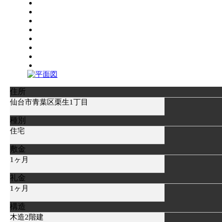
住所
仙台市青葉区栗生1丁目
種別
住宅
敷金
1ヶ月
礼金
1ヶ月
構造
木造2階建