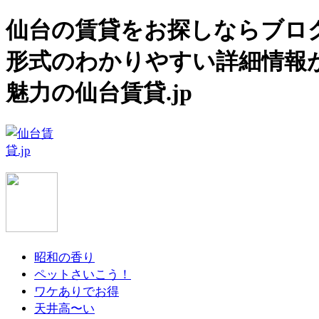
仙台の賃貸をお探しならブロ
形式のわかりやすい詳細情報
魅力の仙台賃貸.jp
昭和の香り
ペットさいこう！
ワケありでお得
天井高〜い