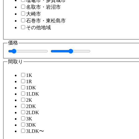
塩竈市・多賀城市
名取市・岩沼市
大崎市
石巻市・東松島市
その他地域
価格
間取り
1K
1R
1DK
1LDK
2K
2DK
2LDK
3K
3DK
3LDK〜