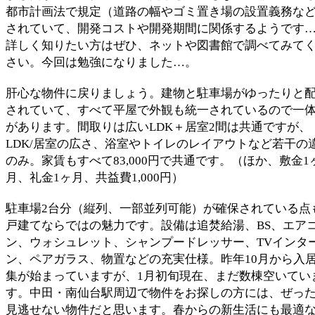
都市計画法で規定（道路の幅やゴミ置き場の設置義務な
されていて、開発コストや開発期間に関係するようです
詳しく知りたい方はぜひ、ネットや図書館で調べてみて
さい。今回は勉強になりました…。
肝心な物件に戻りましょう。建物と駐車場がゆったりと
されていて、すべて平屋で外観も統一されているので一
があります。間取りは広いLDK＋居室2間は共通ですが、
LDK/居室の広さ、浴室やトイレのレイアウトなど若干の
のみ。家賃もすべて83,000円で共通です。（ほか、敷金1
月、礼金1ヶ月、共益費1,000円）
駐車場2台分（縦列、一部並列可能）が確保されている点
戸建てならではの魅力です。設備は追焚給湯、BS、エア
ン、ウォシュレット、シャンプードレッサー、TVインタ
ン、ペアガラス、物置などの充実仕様。昨年10月から入
集が始まっていますが、1月初旬現在、まだ数棟空いてい
す。中田・南仙台駅周辺で物件をお探しの方には、ぜっ
見逃せない物件だと思います。春からの新生活にも最適