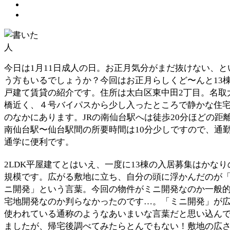
今日は1月11日成人の日。お正月気分がまだ抜けない、と
う方もいるでしょうか？今回はお正月らしくど〜んと13
戸建て賃貸の紹介です。住所は太白区東中田2丁目。名取
橋近く、４号バイパスから少し入ったところで静かな住
のなかにあります。JRの南仙台駅へは徒歩20分ほどの距
南仙台駅〜仙台駅間の所要時間は10分少しですので、通
通学に便利です。
2LDK平屋建てとはいえ、一度に13棟の入居募集はかなり
規模です。広がる敷地に立ち、自分の頭に浮かんだのが
ニ開発」という言葉。今回の物件がミニ開発なのか一般
宅地開発なのか判らなかったのです…。「ミニ開発」が
使われている通称のようなあいまいな言葉だと思い込ん
ましたが、帰宅後調べてみたらとんでもない！敷地の広