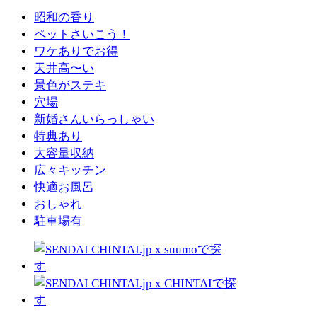
昭和の香り
ペットさいこう！
ワケありでお得
天井高〜い
景色がステキ
穴場
新婚さんいらっしゃい
特典あり
大容量収納
広々キッチン
快適お風呂
おしゃれ
駐車場有