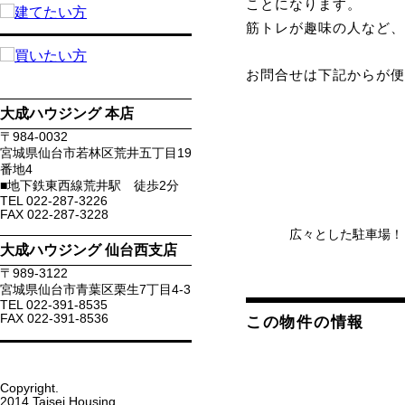
ことになります。
筋トレが趣味の人など
お問合せは下記からが
大成ハウジング 本店
〒
984-0032
宮城県
仙台市若林区
荒井五丁目19
番地4
■地下鉄東西線荒井駅 徒歩2分
TEL
022-287-3226
FAX
022-287-3228
広々とした駐車場！
大成ハウジング 仙台西支店
〒
989-3122
宮城県
仙台市青葉区
栗生7丁目4-3
TEL
022-391-8535
FAX
022-391-8536
この物件の情報
Copyright.
2014 Taisei Housing